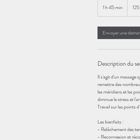
125
euros
1 h 45 min
1
125
4
5
m
Envoyer une dema
i
n
Description du se
Il s'agit d'un massage
remettre des nombreux 
les méridiens et les po
diminue le stress et l'
Travail sur les points 
Les bienfaits :
- Relâchement des ten
- Reconnexion et réco