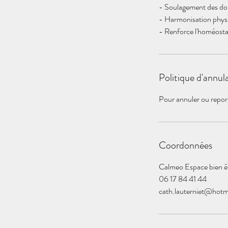
- Soulagement des doul
- Harmonisation phys
- Renforce l'homéosta
Politique d'annul
Pour annuler ou repor
Coordonnées
Calmeo Espace bien êt
06 17 84 41 44
cath.lauterniet@hotma