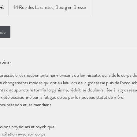
 €
14 Rue des Lazaristes, Bourg en Bresse
nde
rvice
 qui associe les mouvements harmonisant du lemniscate, qui aide le corps d
changements rapides qui ont eu lieu lors de la grossesse puis de l'accouch
ints d'acupuncture tonifie l'organisme, réduit les douleurs liées à la grosses
anxiété occasionné par la fatigue et/ou par le nouveau statut de mère.
d'acupression et les méridiens
sions physiques et psychique
nciliation avec son corps