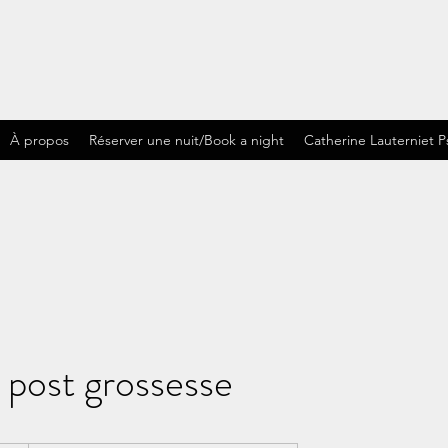
À propos
Réserver une nuit/Book a night
Catherine Lauterniet 
post grossesse